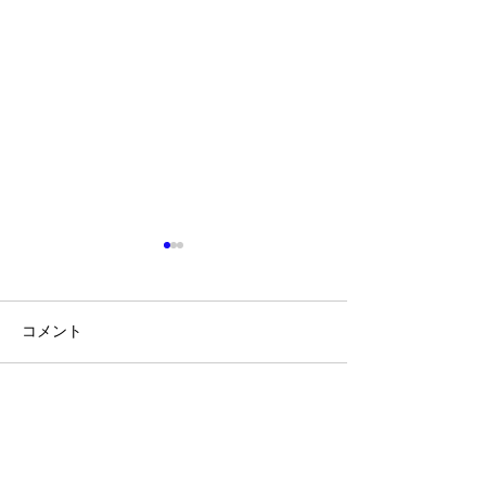
コメント
防災館に行って
コメントを追加…
ボランティア活動をしま
した!