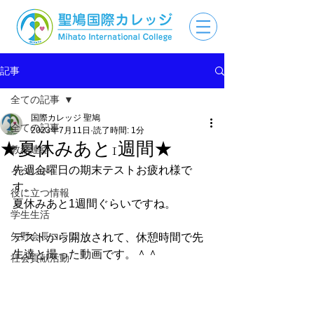
記事
全ての記事
国際カレッジ 聖鳩
全ての記事
2023年7月11日
読了時間: 1分
★夏休みあと1週間★
教務連絡
先週金曜日の期末テストお疲れ様で
イベント
す。
役に立つ情報
夏休みあと1週間ぐらいですね。
学生生活
矢野会長コラム
テストから開放されて、休憩時間で先
生達と撮った動画です。＾＾
社会貢献活動