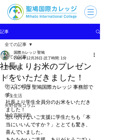
記事
全ての記事
国際カレッジ 聖鳩
全ての記事
2025年12月26日
読了時間: 1分
社長よりお米のプレゼン
教務連絡
トをいただきました！
イベント
役に立つ情報
こんにちは 聖鳩国際カレッジ 事務部で
す。
学生生活
社長より学生全員分のお米をいただき
矢野会長コラム
ました！
社会貢献活動
思いがけないご支援に学生たちも「本
当にいいんですか？」ととても驚き、
喜んでいました。
あたたかいご支援、ありがとうござい