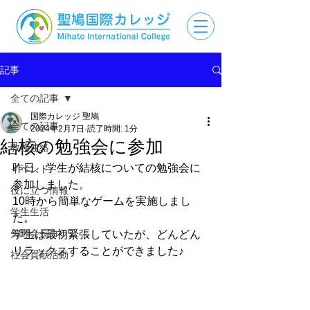
記事
全ての記事
国際カレッジ 聖鳩
全ての記事
2024年2月7日
読了時間: 1分
結核の勉強会に参加
教務連絡
昨日、学生が結核についての勉強会に
イベント
参加しました。
役に立つ情報
10時から簡単なゲームを実施しまし
学生生活
た。
矢野会長コラム
学生は最初緊張していたが、どんどん
リラックスすることができました♪
社会貢献活動