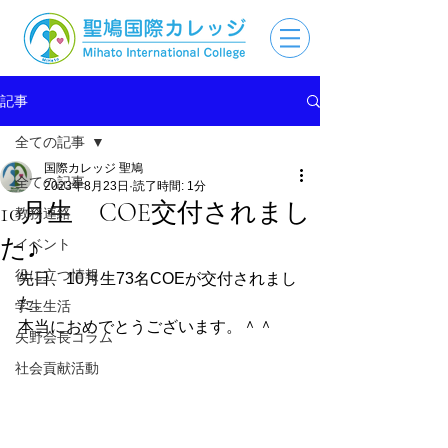
記事
全ての記事
国際カレッジ 聖鳩
全ての記事
2023年8月23日
読了時間: 1分
10月生 COE交付されまし
教務連絡
た♪
イベント
役に立つ情報
先日、10月生73名COEが交付されまし
た。
学生生活
本当におめでとうございます。＾＾
矢野会長コラム
社会貢献活動