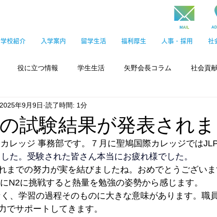
学校紹介
入学案内
留学生活
福利厚生
人事・採用
社
役に立つ情報
学生生活
矢野会長コラム
社会貢
2025年9月9日
読了時間: 1分
 7月の試験結果が発表され
カレッジ 事務部です。７月に聖鳩国際カレッジではJLP
ました。受験された皆さん本当にお疲れ様でした。
れまでの努力が実を結びましたね。おめでとうございま
2月にN2に挑戦すると熱量を勉強の姿勢から感じます。
でなく、学習の過程そのものに大きな意味があります。職
力でサポートしてきます。