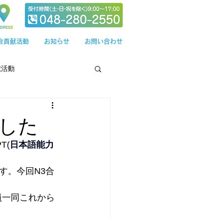
会貢献活動
お知らせ
お問い合わせ
献活動
ました
T(
日本語能力
す。今回N3合
員一同これから