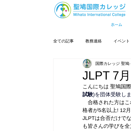
ホーム
全ての記事
教務連絡
イベント
国際カレッジ 聖鳩
JLPT
こんにちは 聖鳩国際
試験
)を団体受験し
　合格された方はこ
格者が5名以上! 1
JLPTは合否だけ
も皆さんの学びを全