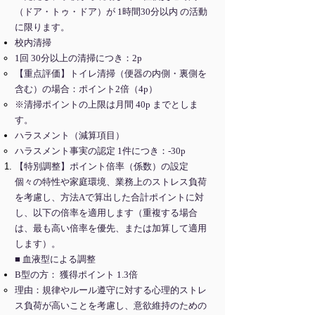
（ドア・トゥ・ドア）が 1時間30分以内 の活動
に限ります。
校内清掃
1回 30分以上の清掃につき：2p
【重点評価】トイレ清掃（便器の内側・裏側を
含む）の場合：ポイント2倍（4p）
※清掃ポイントの上限は月間 40p までとしま
す。
ハラスメント（減算項目）
ハラスメント事実の認定 1件につき：-30p
【特別調整】ポイント倍率（係数）の設定
個々の特性や家庭環境、業務上のストレス負荷
を考慮し、方法Aで算出した合計ポイントに対
し、以下の倍率を適用します（重複する場合
は、最も高い倍率を優先、または加算して適用
します）。
■ 血液型による調整
B型の方： 獲得ポイント 1.3倍
理由：規律やルール遵守に対する心理的ストレ
ス負荷が高いことを考慮し、意欲維持のための