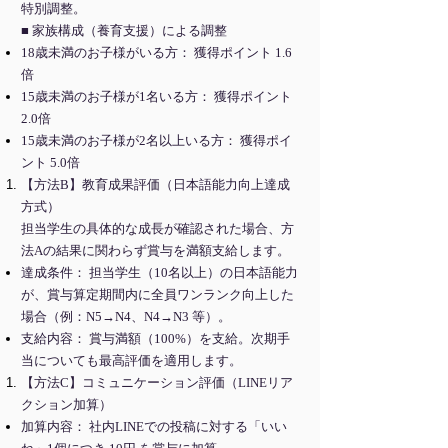
特別調整。
■ 家族構成（養育支援）による調整
18歳未満のお子様がいる方： 獲得ポイント 1.6
倍
15歳未満のお子様が1名いる方： 獲得ポイント
2.0倍
15歳未満のお子様が2名以上いる方： 獲得ポイ
ント 5.0倍
【方法B】教育成果評価（日本語能力向上達成
方式）
担当学生の具体的な成長が確認された場合、方
法Aの結果に関わらず賞与を満額支給します。
達成条件： 担当学生（10名以上）の日本語能力
が、賞与算定期間内に全員ワンランク向上した
場合（例：N5→N4、N4→N3 等）。
支給内容： 賞与満額（100%）を支給。次期手
当についても最高評価を適用します。
【方法C】コミュニケーション評価（LINEリア
クション加算）
加算内容： 社内LINEでの投稿に対する「いい