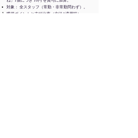
ね」1個につき 10円 を賞与に加算。
対象： 全スタッフ（常勤・非常勤問わず）。
獲得ポイントと支給比率（方法A適用時）
調整後の最終ポイントに基づき、以下の比率で
支給額を算出します。
95p 以上： 105%（満額 ＋ 5%加算）
80p ～ 94p： 100%（満額）
60p ～ 79p： 50%
40p ～ 59p： 30%
40p 未満： 0%（または別途個別査定）
「徳を積み、他者のために、そして次世代のた
めに動く。その献身が組織の力となり、皆様の
生活の安定と向上へと還元されます。」