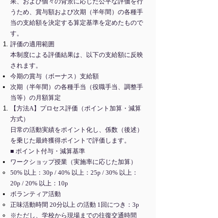
果、および個々の背景に応じた公平な評価を行
うため、賞与額および次期（半年間）の各種手
当の支給額を決定する算定基準を定めたもので
す。
評価の適用範囲
本制度による評価結果は、以下の支給額に反映
されます。
今期の賞与（ボーナス）支給額
次期（半年間）の各種手当（役職手当、調整手
当等）の月額算定
【方法A】プロセス評価（ポイント加算・減算
方式）
日常の活動実績をポイント化し、係数（後述）
を乗じた最終獲得ポイントで評価します。
■ ポイント付与・減算基準
ワークショップ授業（実施率に応じた加算）
50% 以上：30p / 40% 以上：25p / 30% 以上：
20p / 20% 以上：10p
ボランティア活動
正味活動時間 20分以上 の活動 1回につき：3p
※ただし、学校から現場までの往復交通時間