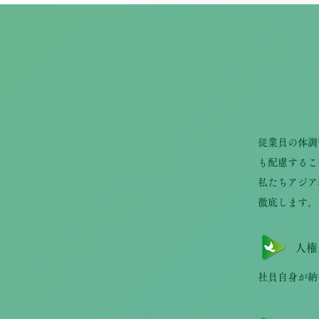
従業員の体調
も配慮するこ
私たちアジア
徹底します。
人権
社員自身が納