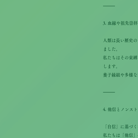
⸻
3. 血縁や祖先崇
人類は長い歴史の
ました。
私たちはその束縛
します。
養子縁組や多様な
⸻
4. 他信とノンス
「自信」に基づく
私たちは「他信」