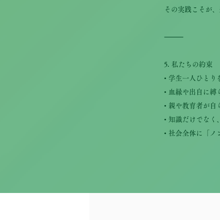
その実践こそが、
⸻
5. 私たちの約束
• 学生一人ひと
• 血縁や出自に
• 親や教育者が
• 知識だけでな
• 社会全体に「