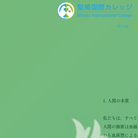
ホーム
1. 人間の本質
私たちは、すべて
人間の価値は血縁
わち血液型による