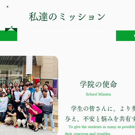
私達のミッション
Mihato Internation College
`s Salues
学院の使命
School Mission
学生の皆さんに、より多
与え、不安と悩みを共有
To give the students as many as possible 
their concerns and troubles.