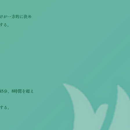
けが一方的に決め
する。
5分、8時間を超え
する。