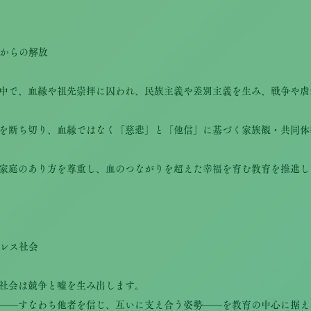
拝からの解放
中で、血縁や祖先崇拝に囚われ、民族主義や差別主義を生み、戦争や虐
を断ち切り、血縁ではなく「慈悲」と「他信」に基づく家族観・共同体
家庭のあり方を尊重し、血のつながりを超えた幸福を育む教育を推進し
トレス社会
社会は競争と嘘を生み出します。
――すなわち他者を信じ、互いに支え合う姿勢――を教育の中心に据え