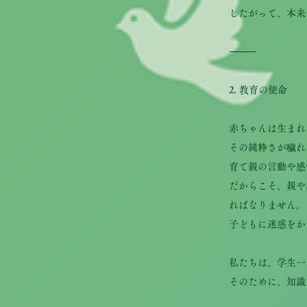
したがって、本来
⸻
2. 教育の使命
赤ちゃんは生まれ
その純粋さが穢れ
育て親の言動や感
だからこそ、親や
ればなりません。
子どもに迷惑をか
私たちは、学生一
そのために、知識