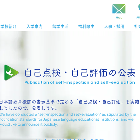
学校紹介
入学案内
留学生活
福利厚生
人事・採用
社
​自己点検・自己評価の公表
​Publication of self-inspection and self-evaluation
日本語教育機関の告示基準で定める「自己点検・自己評価」を実施
しましたので、公表します。
We have conducted a "self-inspection and self-evaluation" as stipulated by the
notification standards for Japanese language educational institutions, and we
would like to announce it publicly.