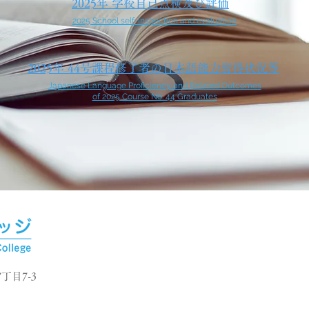
2025年 学校自己点検及び評価
2025 School self-inspection and evaluation
2025年 44号課程修了者の日本語能力習得状況等
Japanese Language Proficiency and Related Outcomes
of 2025 Course No. 44 Graduates
丁目7-3