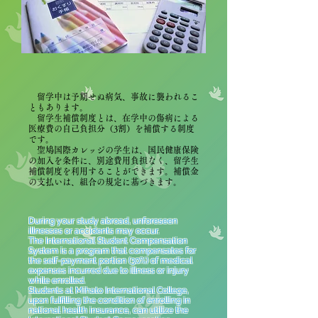
留学中は予期せぬ病気、事故に襲われるこ
ともあります。
留学生補償制度とは、在学中の傷病による
医療費の自己負担分（3割）を補償する制度
です。
聖鳩国際カレッジの学生は、国民健康保険
の加入を条件に、別途費用負担なく、留学生
補償制度を利用することができます。補償金
の支払いは、組合の規定に基づきます。
During your study abroad, unforeseen
illnesses or accidents may occur.
The International Student Compensation
System is a program that compensates for
the self-payment portion (30%) of medical
expenses incurred due to illness or injury
while enrolled.
Students at Mihato International College,
upon fulfilling the condition of enrolling in
national health insurance, can utilize the