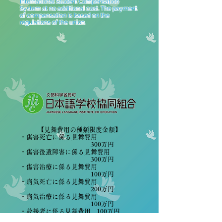
International Student Compensation
System at no additional cost. The payment
of compensation is based on the
regulations of the union.
【見舞費用の種類限度金額】
・傷害死亡に係る見舞費用
300万円
・傷害後遺障害に係る見舞費用
300万円
・傷害治療に係る見舞費用
100万円
・病気死亡に係る見舞費用
200万円
・病気治療に係る見舞費用
100万円
・救援者に係る見舞費用
100万円
・事故対策に係る費用
10万円