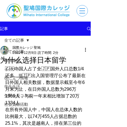
記事
全ての記事
国際カレッジ 聖鳩
全ての記事
2022年12月9日
読了時間: 2分
为什么选择日本留学
教務連絡
🇨🇳中国人占了全🇯🇵国外人口总数1/4
イベント
还多…|||🇯🇵出入国管理厅公布了最新在
役に立つ情報
日外国人相关数据，数据显示截至今年6
学生生活
月末为止，在日外国人总数为296万
矢野会長コラム
1969人，与前一年末相比增加了20万
1334人。
社会貢献活動
在所有外国人中，中国人在总体人数的
比例最大，以74万455人占据总数的
25.1%，其次是越南人，排在第三位的