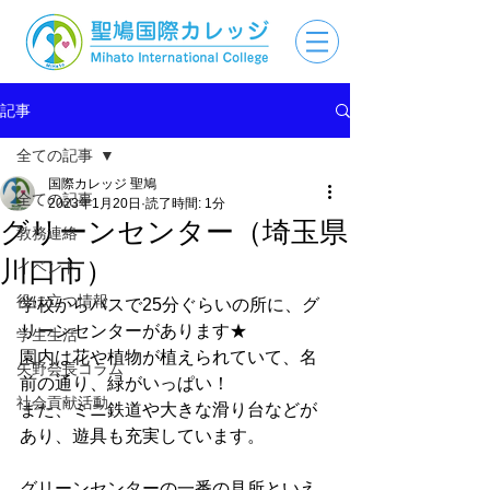
記事
全ての記事
国際カレッジ 聖鳩
全ての記事
2023年1月20日
読了時間: 1分
グリーンセンター（埼玉県
教務連絡
川口市）
イベント
役に立つ情報
学校からバスで25分ぐらいの所に、グ
リーンセンターがあります★
学生生活
園内は花や植物が植えられていて、名
矢野会長コラム
前の通り、緑がいっぱい！
社会貢献活動
また、ミニ鉄道や大きな滑り台などが
あり、遊具も充実しています。
グリーンセンターの一番の見所といえ