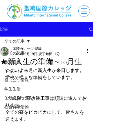
記事
全ての記事
国際カレッジ 聖鳩
全ての記事
2023年9月19日
読了時間: 1分
★新入生の準備～10月生
教務連絡
いよいよ来月に新入生が来日します。
イベント
学校で様々な準備をしています。
役に立つ情報
学生生活
矢野会長コラム
ビル1階の寮改装工事は順調に進んでお
ります。
社会貢献活動
全ての寮をピカピカにして、皆さんを
迎えます。