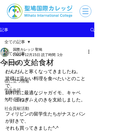
記事
全ての記事
国際カレッジ 聖鳩
全ての記事
2022年12月15日
読了時間: 1分
今日の支給食材
教務連絡
だんだんと寒くなってきましたね。
イベント
皆様は温かい料理を食べたいとのこと
役に立つ情報
で、
学生生活
鍋料理に最適なジャガイモ、キャベ
矢野会長コラム
ツ、玉ねぎ、えのきを支給しました。
社会貢献活動
フィリピンの留学生たちがナスとパン
が好きで、
それも買ってきました^-^