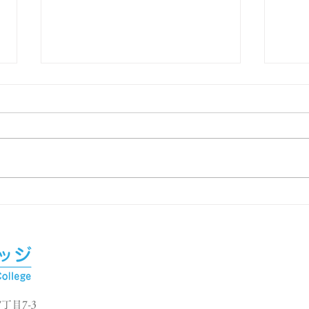
面接本番
課外
in
丁目7-3