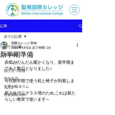
記事
全ての記事
国際カレッジ 聖鳩
全ての記事
2023年4月5日
読了時間: 1分
新学期準備
教務連絡
天気がだんだん暖かくなり、新学期ま
イベント
であと数日となりました♪
役に立つ情報
学生生活
今日新学期で使う机と椅子が到着しま
矢野会長コラム
した＾-＾
新入生で二クラス増のため,これは新た
社会貢献活動
らしい教室で使います～